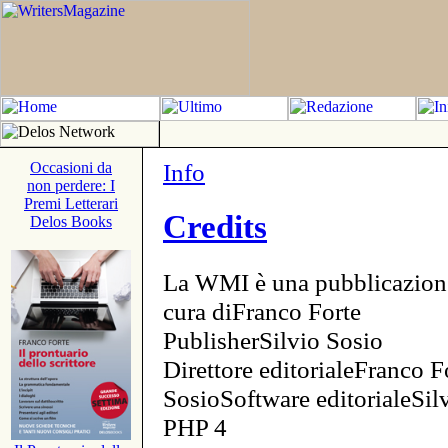
Info
Occasioni da
non perdere: I
Premi Letterari
Credits
Delos Books
La WMI è una pubblicazion
cura diFranco Forte
PublisherSilvio Sosio
Direttore editorialeFranco F
SosioSoftware editorialeSi
PHP 4