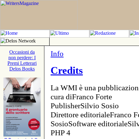
Info
Occasioni da
non perdere: I
Premi Letterari
Credits
Delos Books
La WMI è una pubblicazion
cura diFranco Forte
PublisherSilvio Sosio
Direttore editorialeFranco F
SosioSoftware editorialeSi
PHP 4