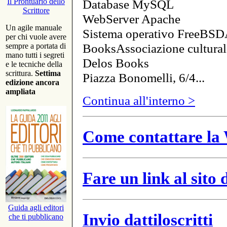
Database MySQL
Il Prontuario dello
Scrittore
WebServer Apache
Un agile manuale
Sistema operativo FreeBSD
per chi vuole avere
BooksAssociazione cultural
sempre a portata di
mano tutti i segreti
Delos Books
e le tecniche della
scrittura.
Settima
Piazza Bonomelli, 6/4...
edizione ancora
ampliata
Continua all'interno >
Come contattare la 
Fare un link al sito
Guida agli editori
Invio dattiloscritti
che ti pubblicano