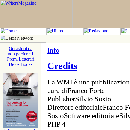
Info
Occasioni da
non perdere: I
Premi Letterari
Credits
Delos Books
La WMI è una pubblicazion
cura diFranco Forte
PublisherSilvio Sosio
Direttore editorialeFranco F
SosioSoftware editorialeSi
PHP 4