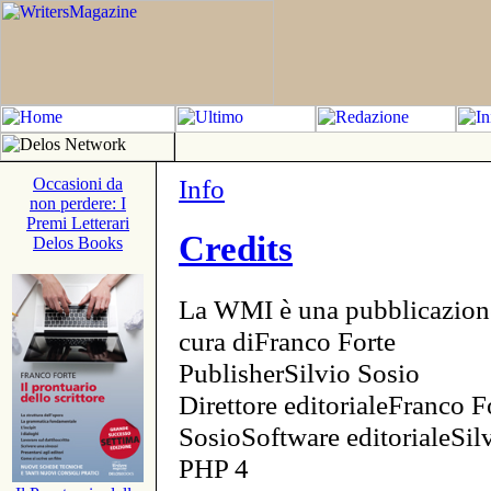
Info
Occasioni da
non perdere: I
Premi Letterari
Credits
Delos Books
La WMI è una pubblicazion
cura diFranco Forte
PublisherSilvio Sosio
Direttore editorialeFranco F
SosioSoftware editorialeSi
PHP 4