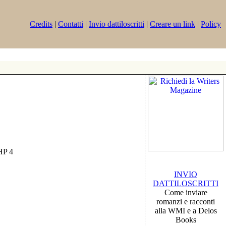
Credits
|
Contatti
|
Invio dattiloscritti
|
Creare un link
|
Policy
PHP 4
INVIO
DATTILOSCRITTI
Come inviare
romanzi e racconti
alla WMI e a Delos
Books