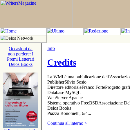
Info
Occasioni da
non perdere: I
Premi Letterari
Credits
Delos Books
La WMI è una pubblicazione dell'Associazi
PublisherSilvio Sosio
Direttore editorialeFranco ForteProgetto gr
Database MySQL
WebServer Apache
Sistema operativo FreeBSDAssociazione Delo
Delos Books
Piazza Bonomelli, 6/4...
Continua all'interno >