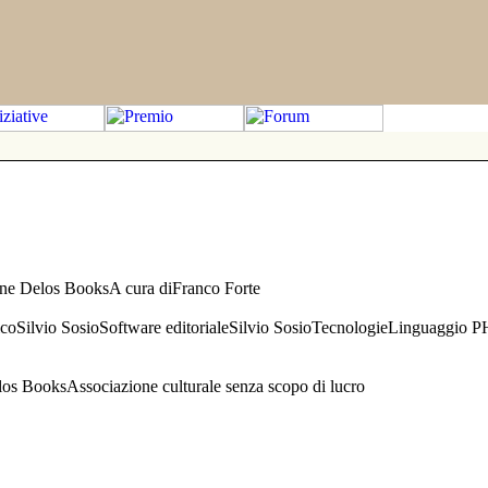
one Delos BooksA cura diFranco Forte
aficoSilvio SosioSoftware editorialeSilvio SosioTecnologieLinguaggio 
s BooksAssociazione culturale senza scopo di lucro