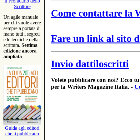
Il Prontuario dello
Scrittore
Come contattare la W
Un agile manuale
per chi vuole avere
sempre a portata di
mano tutti i segreti
Fare un link al sito
e le tecniche della
scrittura.
Settima
edizione ancora
ampliata
Invio dattiloscritti
Volete pubblicare con noi? Ecco tut
per la Writers Magazine Italia. -
Co
Guida agli editori
che ti pubblicano