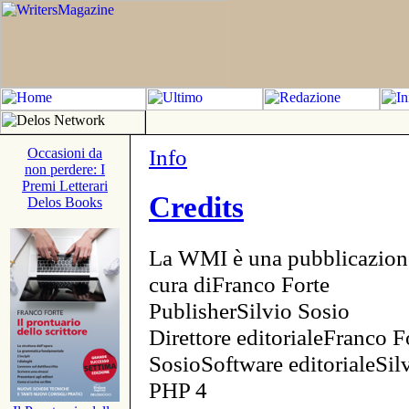
Info
Occasioni da
non perdere: I
Premi Letterari
Credits
Delos Books
La WMI è una pubblicazion
cura diFranco Forte
PublisherSilvio Sosio
Direttore editorialeFranco F
SosioSoftware editorialeSi
PHP 4