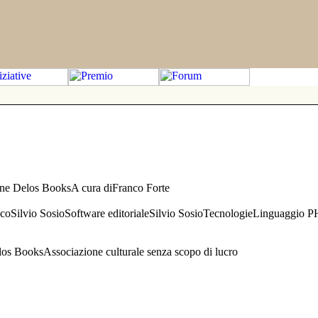
one Delos BooksA cura diFranco Forte
aficoSilvio SosioSoftware editorialeSilvio SosioTecnologieLinguaggio 
s BooksAssociazione culturale senza scopo di lucro