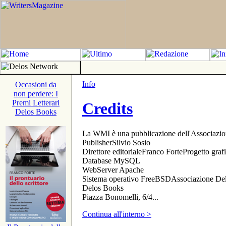
Info
Occasioni da
non perdere: I
Premi Letterari
Credits
Delos Books
La WMI è una pubblicazione dell'Associazi
PublisherSilvio Sosio
Direttore editorialeFranco ForteProgetto gr
Database MySQL
WebServer Apache
Sistema operativo FreeBSDAssociazione Delo
Delos Books
Piazza Bonomelli, 6/4...
Continua all'interno >