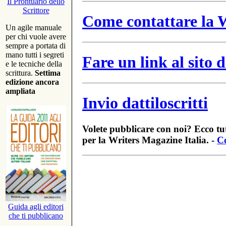
Il Prontuario dello
Scrittore
Come contattare la W
Un agile manuale
per chi vuole avere
sempre a portata di
mano tutti i segreti
Fare un link al sito
e le tecniche della
scrittura.
Settima
edizione ancora
ampliata
Invio dattiloscritti
Volete pubblicare con noi? Ecco tut
per la Writers Magazine Italia. -
Co
Guida agli editori
che ti pubblicano