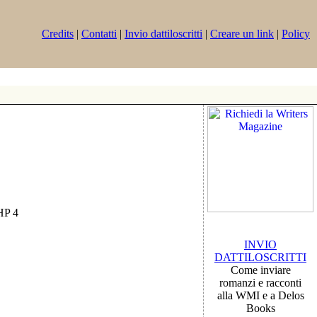
Credits
|
Contatti
|
Invio dattiloscritti
|
Creare un link
|
Policy
PHP 4
INVIO
DATTILOSCRITTI
Come inviare
romanzi e racconti
alla WMI e a Delos
Books