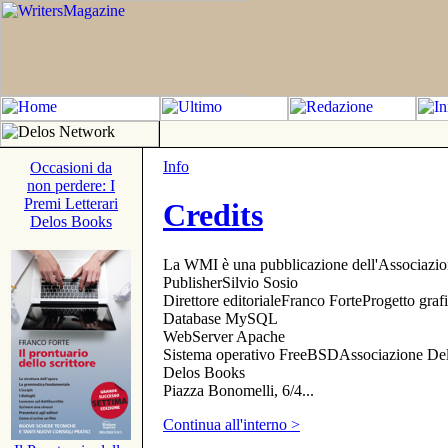
Info
Occasioni da
non perdere: I
Premi Letterari
Credits
Delos Books
La WMI è una pubblicazione dell'Associazi
PublisherSilvio Sosio
Direttore editorialeFranco ForteProgetto gr
Database MySQL
WebServer Apache
Sistema operativo FreeBSDAssociazione Delo
Delos Books
Piazza Bonomelli, 6/4...
Continua all'interno >