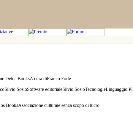
one Delos BooksA cura diFranco Forte
aficoSilvio SosioSoftware editorialeSilvio SosioTecnologieLinguaggio 
s BooksAssociazione culturale senza scopo di lucro