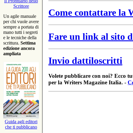
Il Prontuario dello
Scrittore
Come contattare la W
Un agile manuale
per chi vuole avere
sempre a portata di
mano tutti i segreti
Fare un link al sito
e le tecniche della
scrittura.
Settima
edizione ancora
ampliata
Invio dattiloscritti
Volete pubblicare con noi? Ecco tut
per la Writers Magazine Italia. -
Co
Guida agli editori
che ti pubblicano