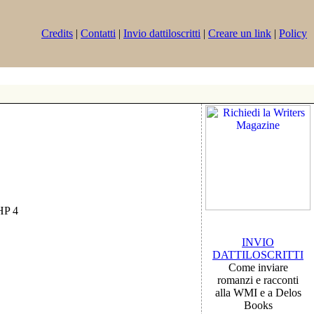
Credits
|
Contatti
|
Invio dattiloscritti
|
Creare un link
|
Policy
PHP 4
INVIO
DATTILOSCRITTI
Come inviare
romanzi e racconti
alla WMI e a Delos
Books