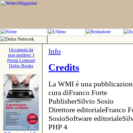
Info
Occasioni da
non perdere: I
Premi Letterari
Credits
Delos Books
La WMI è una pubblicazion
cura diFranco Forte
PublisherSilvio Sosio
Direttore editorialeFranco F
SosioSoftware editorialeSi
PHP 4