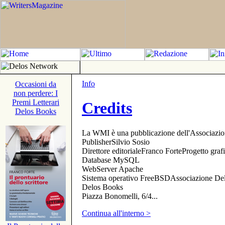
Info
Occasioni da
non perdere: I
Premi Letterari
Credits
Delos Books
La WMI è una pubblicazione dell'Associazi
PublisherSilvio Sosio
Direttore editorialeFranco ForteProgetto gr
Database MySQL
WebServer Apache
Sistema operativo FreeBSDAssociazione Delo
Delos Books
Piazza Bonomelli, 6/4...
Continua all'interno >