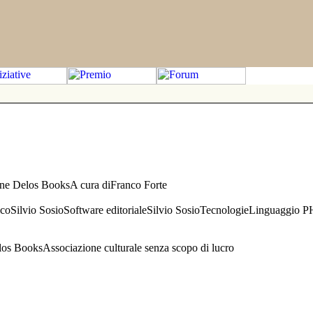
one Delos BooksA cura diFranco Forte
aficoSilvio SosioSoftware editorialeSilvio SosioTecnologieLinguaggio 
s BooksAssociazione culturale senza scopo di lucro