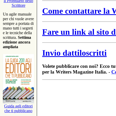
Il Prontuario dello
Scrittore
Come contattare la W
Un agile manuale
per chi vuole avere
sempre a portata di
mano tutti i segreti
Fare un link al sito
e le tecniche della
scrittura.
Settima
edizione ancora
ampliata
Invio dattiloscritti
Volete pubblicare con noi? Ecco tut
per la Writers Magazine Italia. -
Co
Guida agli editori
che ti pubblicano