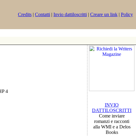
Credits
|
Contatti
|
Invio dattiloscritti
|
Creare un link
|
Policy
PHP 4
INVIO
DATTILOSCRITTI
Come inviare
romanzi e racconti
alla WMI e a Delos
Books