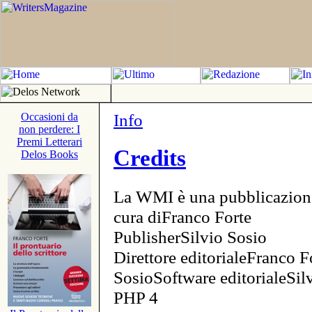
Info
Occasioni da
non perdere: I
Premi Letterari
Credits
Delos Books
La WMI è una pubblicazion
cura diFranco Forte
PublisherSilvio Sosio
Direttore editorialeFranco F
SosioSoftware editorialeSi
PHP 4