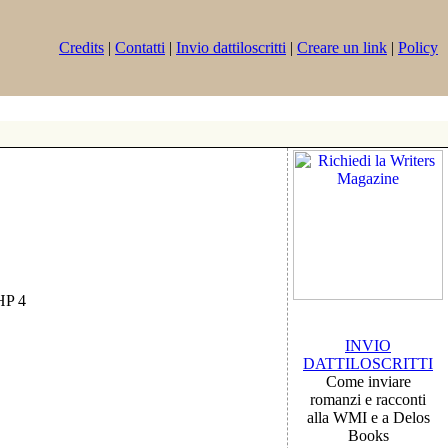
Credits
|
Contatti
|
Invio dattiloscritti
|
Creare un link
|
Policy
PHP 4
INVIO
DATTILOSCRITTI
Come inviare
romanzi e racconti
alla WMI e a Delos
Books