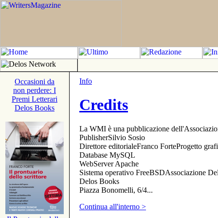
Info
Occasioni da
non perdere: I
Premi Letterari
Credits
Delos Books
La WMI è una pubblicazione dell'Associazi
PublisherSilvio Sosio
Direttore editorialeFranco ForteProgetto gr
Database MySQL
WebServer Apache
Sistema operativo FreeBSDAssociazione Delo
Delos Books
Piazza Bonomelli, 6/4...
Continua all'interno >