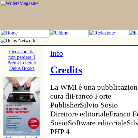
Info
Occasioni da
non perdere: I
Premi Letterari
Credits
Delos Books
La WMI è una pubblicazion
cura diFranco Forte
PublisherSilvio Sosio
Direttore editorialeFranco F
SosioSoftware editorialeSi
PHP 4