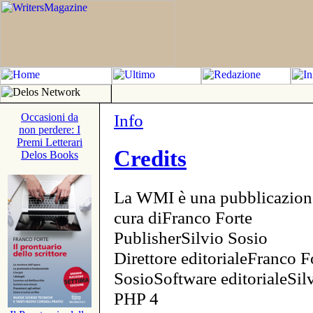
Info
Occasioni da
non perdere: I
Premi Letterari
Credits
Delos Books
La WMI è una pubblicazion
cura diFranco Forte
PublisherSilvio Sosio
Direttore editorialeFranco F
SosioSoftware editorialeSi
PHP 4