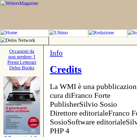
Info
Occasioni da
non perdere: I
Premi Letterari
Credits
Delos Books
La WMI è una pubblicazion
cura diFranco Forte
PublisherSilvio Sosio
Direttore editorialeFranco F
SosioSoftware editorialeSi
PHP 4