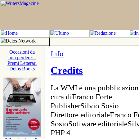
Info
Occasioni da
non perdere: I
Premi Letterari
Credits
Delos Books
La WMI è una pubblicazion
cura diFranco Forte
PublisherSilvio Sosio
Direttore editorialeFranco F
SosioSoftware editorialeSi
PHP 4