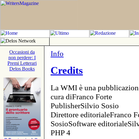
Info
Occasioni da
non perdere: I
Premi Letterari
Credits
Delos Books
La WMI è una pubblicazion
cura diFranco Forte
PublisherSilvio Sosio
Direttore editorialeFranco F
SosioSoftware editorialeSi
PHP 4