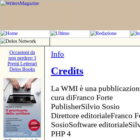
Info
Occasioni da
non perdere: I
Premi Letterari
Credits
Delos Books
La WMI è una pubblicazion
cura diFranco Forte
PublisherSilvio Sosio
Direttore editorialeFranco F
SosioSoftware editorialeSi
PHP 4