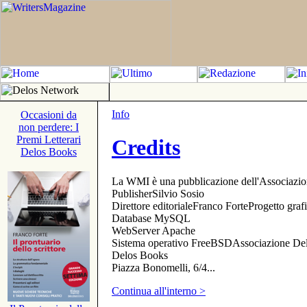
Info
Occasioni da
non perdere: I
Premi Letterari
Credits
Delos Books
La WMI è una pubblicazione dell'Associazi
PublisherSilvio Sosio
Direttore editorialeFranco ForteProgetto gr
Database MySQL
WebServer Apache
Sistema operativo FreeBSDAssociazione Delo
Delos Books
Piazza Bonomelli, 6/4...
Continua all'interno >