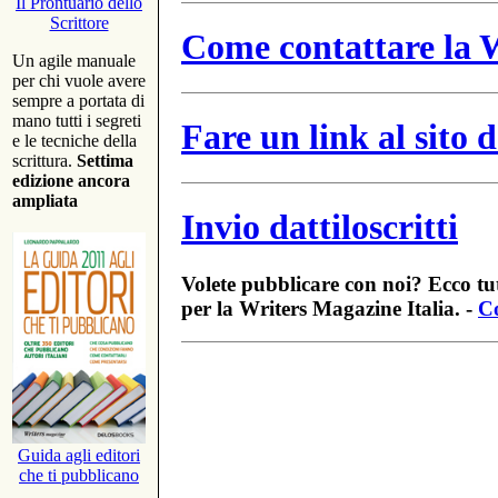
Il Prontuario dello
Scrittore
Come contattare la W
Un agile manuale
per chi vuole avere
sempre a portata di
mano tutti i segreti
Fare un link al sito
e le tecniche della
scrittura.
Settima
edizione ancora
ampliata
Invio dattiloscritti
Volete pubblicare con noi? Ecco tut
per la Writers Magazine Italia. -
Co
Guida agli editori
che ti pubblicano