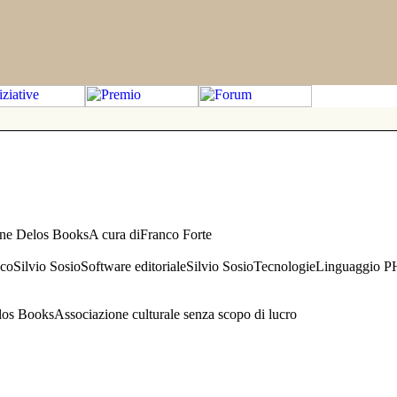
one Delos BooksA cura diFranco Forte
aficoSilvio SosioSoftware editorialeSilvio SosioTecnologieLinguaggio 
s BooksAssociazione culturale senza scopo di lucro