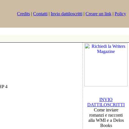
Credits
|
Contatti
|
Invio dattiloscritti
|
Creare un link
|
Policy
PHP 4
INVIO
DATTILOSCRITTI
Come inviare
romanzi e racconti
alla WMI e a Delos
Books