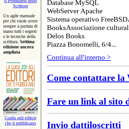
Database MySQL
Il Prontuario dello
Scrittore
WebServer Apache
Un agile manuale
Sistema operativo FreeBSD
per chi vuole avere
BooksAssociazione cultural
sempre a portata di
mano tutti i segreti
Delos Books
e le tecniche della
scrittura.
Settima
Piazza Bonomelli, 6/4...
edizione ancora
ampliata
Continua all'interno >
Come contattare la 
Fare un link al sito
Guida agli editori
Invio dattiloscritti
che ti pubblicano