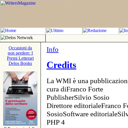
Info
Occasioni da
non perdere: I
Premi Letterari
Credits
Delos Books
La WMI è una pubblicazion
cura diFranco Forte
PublisherSilvio Sosio
Direttore editorialeFranco F
SosioSoftware editorialeSi
PHP 4