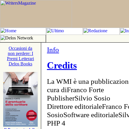
Info
Occasioni da
non perdere: I
Premi Letterari
Credits
Delos Books
La WMI è una pubblicazion
cura diFranco Forte
PublisherSilvio Sosio
Direttore editorialeFranco F
SosioSoftware editorialeSi
PHP 4