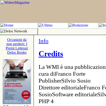
Info
Occasioni da
non perdere: I
Premi Letterari
Credits
Delos Books
La WMI è una pubblicazion
cura diFranco Forte
PublisherSilvio Sosio
Direttore editorialeFranco F
SosioSoftware editorialeSi
PHP 4