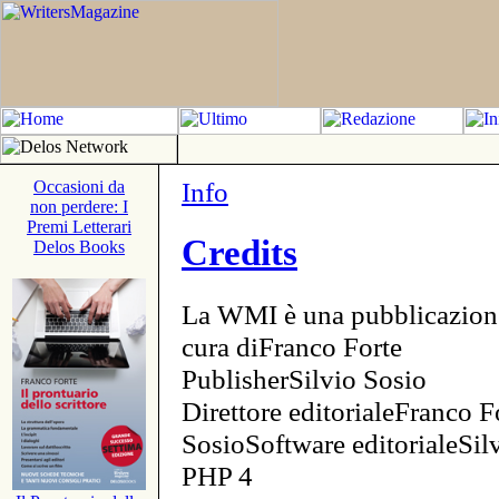
Info
Occasioni da
non perdere: I
Premi Letterari
Credits
Delos Books
La WMI è una pubblicazion
cura diFranco Forte
PublisherSilvio Sosio
Direttore editorialeFranco F
SosioSoftware editorialeSi
PHP 4