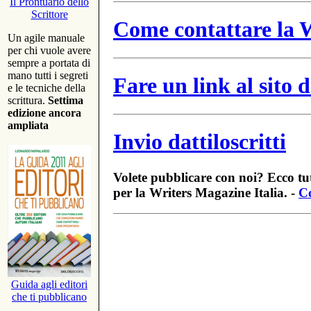
Il Prontuario dello
Scrittore
Come contattare la W
Un agile manuale
per chi vuole avere
sempre a portata di
mano tutti i segreti
Fare un link al sito
e le tecniche della
scrittura.
Settima
edizione ancora
ampliata
Invio dattiloscritti
Volete pubblicare con noi? Ecco tut
per la Writers Magazine Italia. -
Co
Guida agli editori
che ti pubblicano