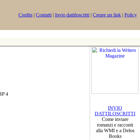
Credits
|
Contatti
|
Invio dattiloscritti
|
Creare un link
|
Policy
PHP 4
INVIO
DATTILOSCRITTI
Come inviare
romanzi e racconti
alla WMI e a Delos
Books