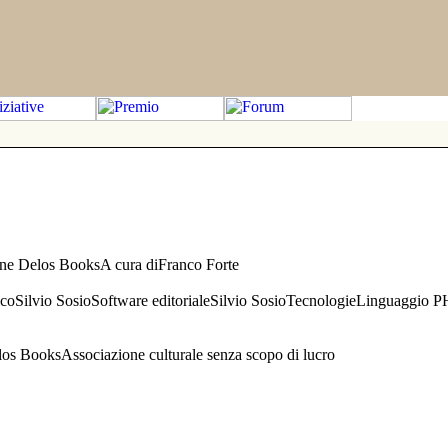
one Delos BooksA cura diFranco Forte
aficoSilvio SosioSoftware editorialeSilvio SosioTecnologieLinguaggio 
s BooksAssociazione culturale senza scopo di lucro