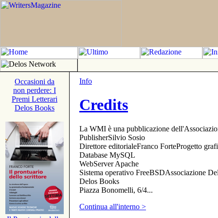
Info
Occasioni da
non perdere: I
Premi Letterari
Credits
Delos Books
La WMI è una pubblicazione dell'Associazi
PublisherSilvio Sosio
Direttore editorialeFranco ForteProgetto gr
Database MySQL
WebServer Apache
Sistema operativo FreeBSDAssociazione Delo
Delos Books
Piazza Bonomelli, 6/4...
Continua all'interno >