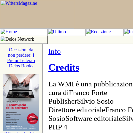
Info
Occasioni da
non perdere: I
Premi Letterari
Credits
Delos Books
La WMI è una pubblicazion
cura diFranco Forte
PublisherSilvio Sosio
Direttore editorialeFranco F
SosioSoftware editorialeSi
PHP 4