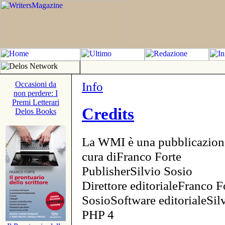
Info
Occasioni da
non perdere: I
Premi Letterari
Credits
Delos Books
La WMI è una pubblicazion
cura diFranco Forte
PublisherSilvio Sosio
Direttore editorialeFranco F
SosioSoftware editorialeSi
PHP 4