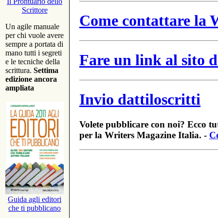
Il Prontuario dello
Scrittore
Come contattare la W
Un agile manuale
per chi vuole avere
sempre a portata di
mano tutti i segreti
Fare un link al sito
e le tecniche della
scrittura.
Settima
edizione ancora
ampliata
Invio dattiloscritti
Volete pubblicare con noi? Ecco tut
per la Writers Magazine Italia. -
Co
Guida agli editori
che ti pubblicano