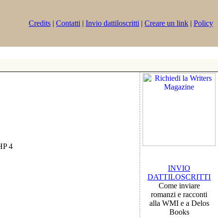
Credits
|
Contatti
|
Invio dattiloscritti
|
Creare un link
|
Policy
PHP 4
INVIO
DATTILOSCRITTI
Come inviare
romanzi e racconti
alla WMI e a Delos
Books