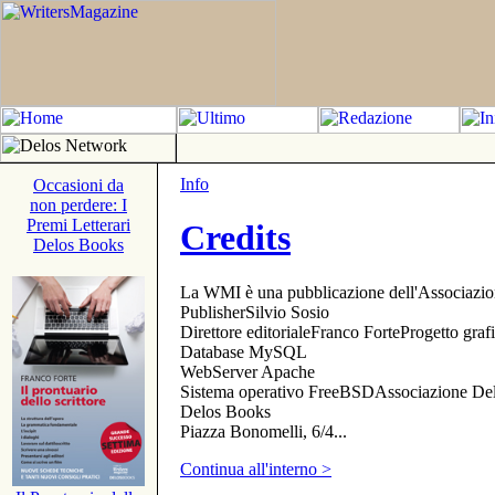
Info
Occasioni da
non perdere: I
Premi Letterari
Credits
Delos Books
La WMI è una pubblicazione dell'Associazi
PublisherSilvio Sosio
Direttore editorialeFranco ForteProgetto gr
Database MySQL
WebServer Apache
Sistema operativo FreeBSDAssociazione Delo
Delos Books
Piazza Bonomelli, 6/4...
Continua all'interno >