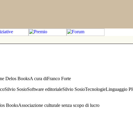
one Delos BooksA cura diFranco Forte
aficoSilvio SosioSoftware editorialeSilvio SosioTecnologieLinguaggio 
s BooksAssociazione culturale senza scopo di lucro