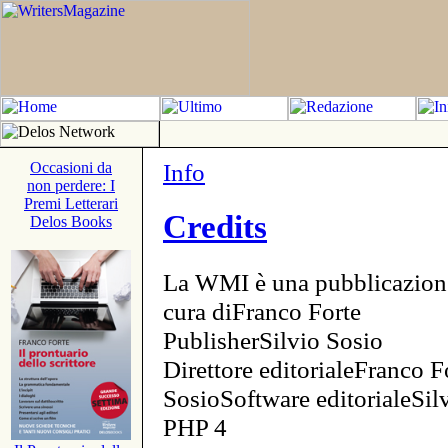
Info
Occasioni da
non perdere: I
Premi Letterari
Credits
Delos Books
La WMI è una pubblicazion
cura diFranco Forte
PublisherSilvio Sosio
Direttore editorialeFranco F
SosioSoftware editorialeSi
PHP 4