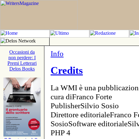
Info
Occasioni da
non perdere: I
Premi Letterari
Credits
Delos Books
La WMI è una pubblicazion
cura diFranco Forte
PublisherSilvio Sosio
Direttore editorialeFranco F
SosioSoftware editorialeSi
PHP 4