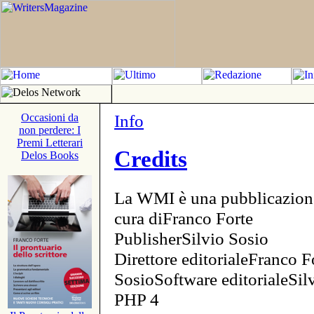
Info
Occasioni da
non perdere: I
Premi Letterari
Credits
Delos Books
La WMI è una pubblicazion
cura diFranco Forte
PublisherSilvio Sosio
Direttore editorialeFranco F
SosioSoftware editorialeSi
PHP 4