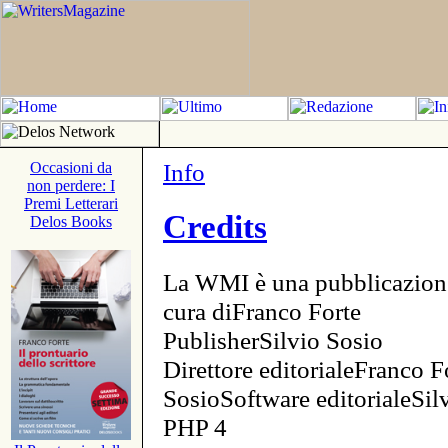
Info
Occasioni da
non perdere: I
Premi Letterari
Credits
Delos Books
La WMI è una pubblicazion
cura diFranco Forte
PublisherSilvio Sosio
Direttore editorialeFranco F
SosioSoftware editorialeSi
PHP 4