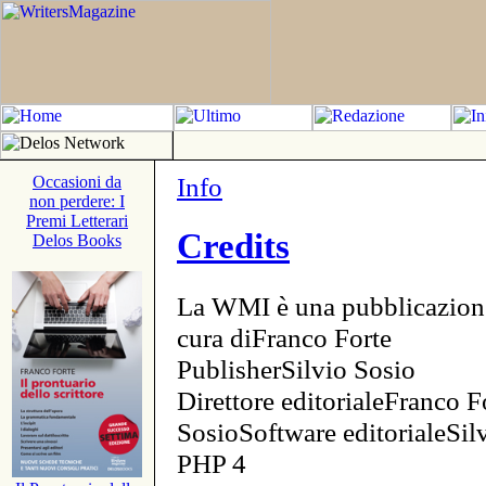
Info
Occasioni da
non perdere: I
Premi Letterari
Credits
Delos Books
La WMI è una pubblicazion
cura diFranco Forte
PublisherSilvio Sosio
Direttore editorialeFranco F
SosioSoftware editorialeSi
PHP 4