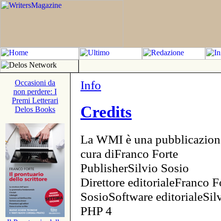
Info
Occasioni da
non perdere: I
Premi Letterari
Credits
Delos Books
La WMI è una pubblicazion
cura diFranco Forte
PublisherSilvio Sosio
Direttore editorialeFranco F
SosioSoftware editorialeSi
PHP 4