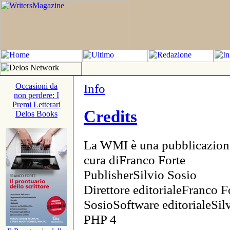
Info
Occasioni da
non perdere: I
Premi Letterari
Credits
Delos Books
La WMI è una pubblicazion
cura diFranco Forte
PublisherSilvio Sosio
Direttore editorialeFranco F
SosioSoftware editorialeSi
PHP 4