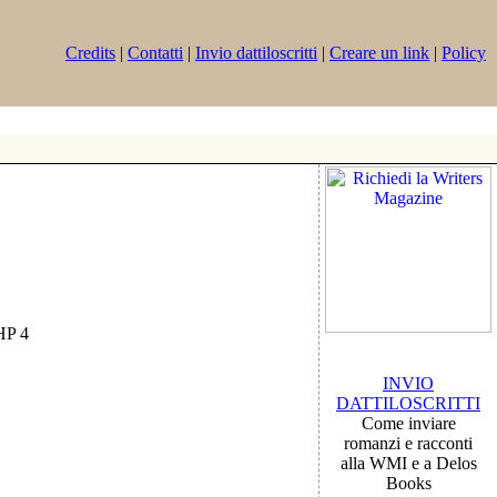
Credits
|
Contatti
|
Invio dattiloscritti
|
Creare un link
|
Policy
PHP 4
INVIO
DATTILOSCRITTI
Come inviare
romanzi e racconti
alla WMI e a Delos
Books