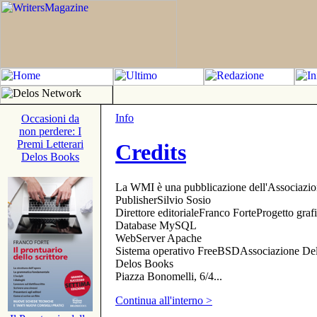
Info
Occasioni da
non perdere: I
Premi Letterari
Credits
Delos Books
La WMI è una pubblicazione dell'Associazi
PublisherSilvio Sosio
Direttore editorialeFranco ForteProgetto gr
Database MySQL
WebServer Apache
Sistema operativo FreeBSDAssociazione Delo
Delos Books
Piazza Bonomelli, 6/4...
Continua all'interno >