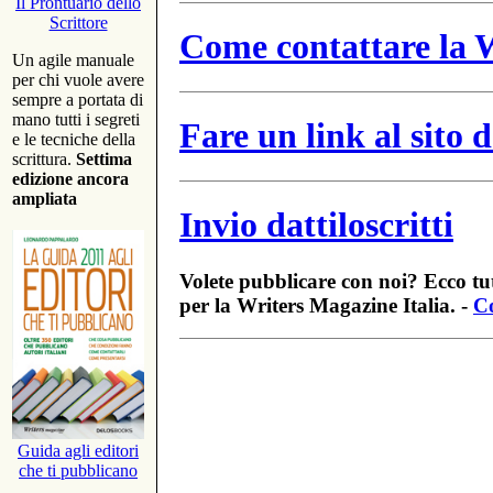
Il Prontuario dello
Scrittore
Come contattare la W
Un agile manuale
per chi vuole avere
sempre a portata di
mano tutti i segreti
Fare un link al sito
e le tecniche della
scrittura.
Settima
edizione ancora
ampliata
Invio dattiloscritti
Volete pubblicare con noi? Ecco tut
per la Writers Magazine Italia. -
Co
Guida agli editori
che ti pubblicano