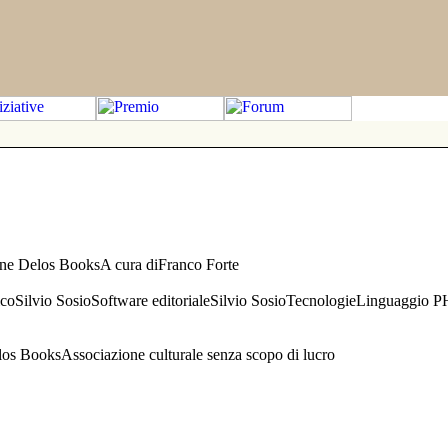
one Delos BooksA cura diFranco Forte
aficoSilvio SosioSoftware editorialeSilvio SosioTecnologieLinguaggio 
s BooksAssociazione culturale senza scopo di lucro