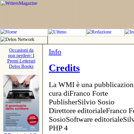
Info
Occasioni da
non perdere: I
Premi Letterari
Credits
Delos Books
La WMI è una pubblicazion
cura diFranco Forte
PublisherSilvio Sosio
Direttore editorialeFranco F
SosioSoftware editorialeSi
PHP 4