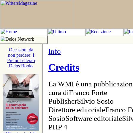
Info
Occasioni da
non perdere: I
Premi Letterari
Credits
Delos Books
La WMI è una pubblicazion
cura diFranco Forte
PublisherSilvio Sosio
Direttore editorialeFranco F
SosioSoftware editorialeSi
PHP 4