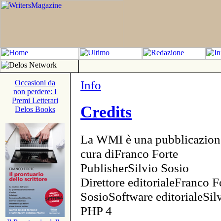
Info
Occasioni da
non perdere: I
Premi Letterari
Credits
Delos Books
La WMI è una pubblicazion
cura diFranco Forte
PublisherSilvio Sosio
Direttore editorialeFranco F
SosioSoftware editorialeSi
PHP 4