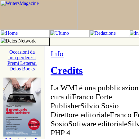
Info
Occasioni da
non perdere: I
Premi Letterari
Credits
Delos Books
La WMI è una pubblicazion
cura diFranco Forte
PublisherSilvio Sosio
Direttore editorialeFranco F
SosioSoftware editorialeSi
PHP 4