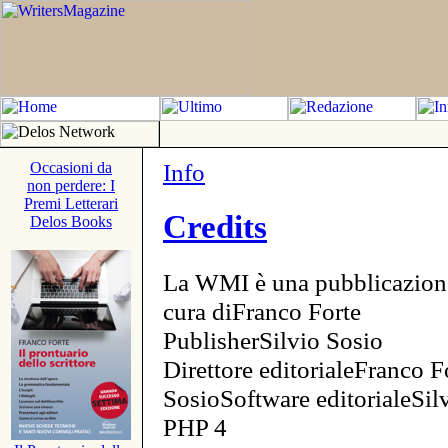
Info
Occasioni da
non perdere: I
Premi Letterari
Credits
Delos Books
La WMI è una pubblicazion
cura diFranco Forte
PublisherSilvio Sosio
Direttore editorialeFranco F
SosioSoftware editorialeSi
PHP 4