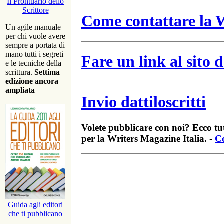
Il Prontuario dello
Scrittore
Come contattare la W
Un agile manuale
per chi vuole avere
sempre a portata di
mano tutti i segreti
Fare un link al sito
e le tecniche della
scrittura.
Settima
edizione ancora
ampliata
Invio dattiloscritti
Volete pubblicare con noi? Ecco tut
per la Writers Magazine Italia. -
Co
Guida agli editori
che ti pubblicano