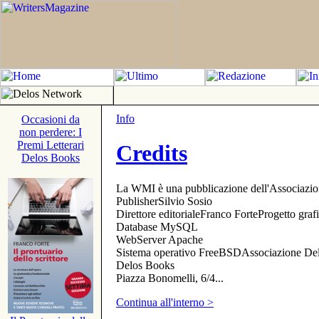
Info
Occasioni da
non perdere: I
Premi Letterari
Credits
Delos Books
La WMI è una pubblicazione dell'Associazi
PublisherSilvio Sosio
Direttore editorialeFranco ForteProgetto gr
Database MySQL
WebServer Apache
Sistema operativo FreeBSDAssociazione Delo
Delos Books
Piazza Bonomelli, 6/4...
Continua all'interno >