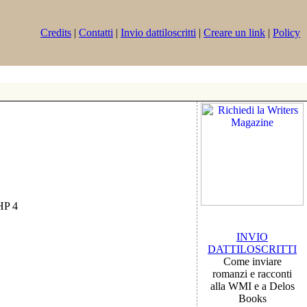
Credits
|
Contatti
|
Invio dattiloscritti
|
Creare un link
|
Policy
PHP 4
INVIO
DATTILOSCRITTI
Come inviare
romanzi e racconti
alla WMI e a Delos
Books