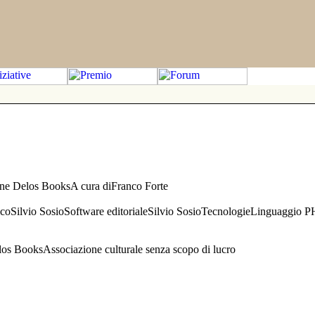
one Delos BooksA cura diFranco Forte
aficoSilvio SosioSoftware editorialeSilvio SosioTecnologieLinguaggio 
s BooksAssociazione culturale senza scopo di lucro