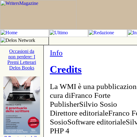
Info
Occasioni da
non perdere: I
Premi Letterari
Credits
Delos Books
La WMI è una pubblicazion
cura diFranco Forte
PublisherSilvio Sosio
Direttore editorialeFranco F
SosioSoftware editorialeSi
PHP 4