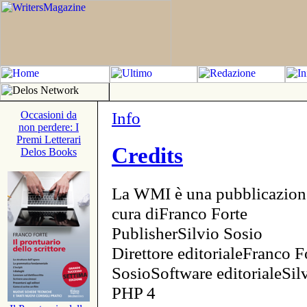
Info
Occasioni da
non perdere: I
Premi Letterari
Credits
Delos Books
La WMI è una pubblicazion
cura diFranco Forte
PublisherSilvio Sosio
Direttore editorialeFranco F
SosioSoftware editorialeSi
PHP 4