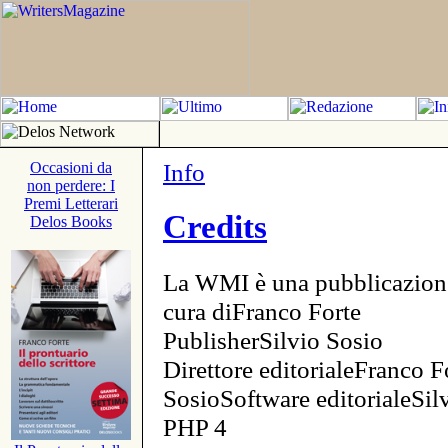
Info
Occasioni da
non perdere: I
Premi Letterari
Credits
Delos Books
La WMI è una pubblicazion
cura diFranco Forte
PublisherSilvio Sosio
Direttore editorialeFranco F
SosioSoftware editorialeSi
PHP 4