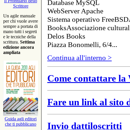
Database MySQL
Il Prontuario dello
Scrittore
WebServer Apache
Un agile manuale
Sistema operativo FreeBSD
per chi vuole avere
BooksAssociazione cultural
sempre a portata di
mano tutti i segreti
Delos Books
e le tecniche della
scrittura.
Settima
Piazza Bonomelli, 6/4...
edizione ancora
ampliata
Continua all'interno >
Come contattare la 
Fare un link al sito
Guida agli editori
Invio dattiloscritti
che ti pubblicano