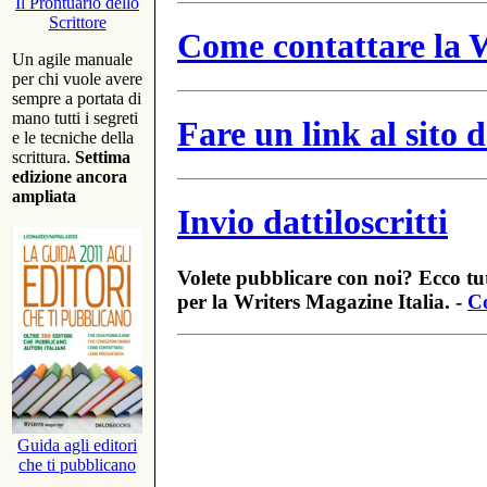
Il Prontuario dello
Scrittore
Come contattare la W
Un agile manuale
per chi vuole avere
sempre a portata di
mano tutti i segreti
Fare un link al sito
e le tecniche della
scrittura.
Settima
edizione ancora
ampliata
Invio dattiloscritti
Volete pubblicare con noi? Ecco tut
per la Writers Magazine Italia. -
Co
Guida agli editori
che ti pubblicano