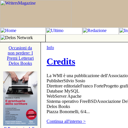
Info
Occasioni da
non perdere: I
Premi Letterari
Credits
Delos Books
La WMI è una pubblicazione dell'Associazi
PublisherSilvio Sosio
Direttore editorialeFranco ForteProgetto gr
Database MySQL
WebServer Apache
Sistema operativo FreeBSDAssociazione Delo
Delos Books
Piazza Bonomelli, 6/4...
Continua all'interno >