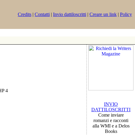
Credits
|
Contatti
|
Invio dattiloscritti
|
Creare un link
|
Policy
PHP 4
INVIO
DATTILOSCRITTI
Come inviare
romanzi e racconti
alla WMI e a Delos
Books