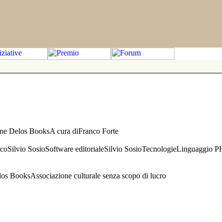
one Delos BooksA cura diFranco Forte
aficoSilvio SosioSoftware editorialeSilvio SosioTecnologieLinguaggio 
s BooksAssociazione culturale senza scopo di lucro