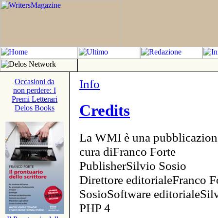
Info
Occasioni da
non perdere: I
Premi Letterari
Credits
Delos Books
La WMI è una pubblicazion
cura diFranco Forte
PublisherSilvio Sosio
Direttore editorialeFranco F
SosioSoftware editorialeSi
PHP 4