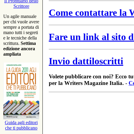
Il Prontuario dello
Scrittore
Come contattare la W
Un agile manuale
per chi vuole avere
sempre a portata di
mano tutti i segreti
Fare un link al sito
e le tecniche della
scrittura.
Settima
edizione ancora
ampliata
Invio dattiloscritti
Volete pubblicare con noi? Ecco tut
per la Writers Magazine Italia. -
Co
Guida agli editori
che ti pubblicano