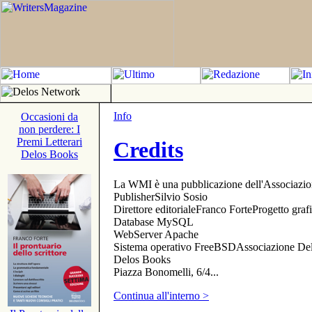
Info
Occasioni da
non perdere: I
Premi Letterari
Credits
Delos Books
La WMI è una pubblicazione dell'Associazi
PublisherSilvio Sosio
Direttore editorialeFranco ForteProgetto gr
Database MySQL
WebServer Apache
Sistema operativo FreeBSDAssociazione Delo
Delos Books
Piazza Bonomelli, 6/4...
Continua all'interno >