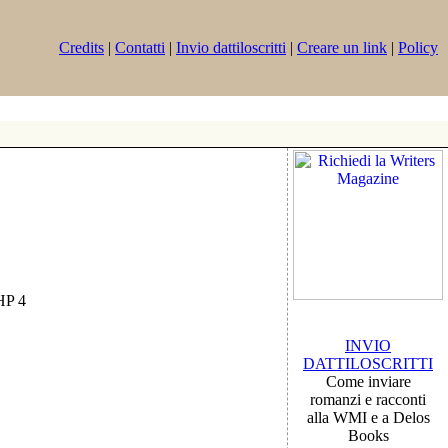
Credits
|
Contatti
|
Invio dattiloscritti
|
Creare un link
|
Policy
PHP 4
INVIO
DATTILOSCRITTI
Come inviare
romanzi e racconti
alla WMI e a Delos
Books