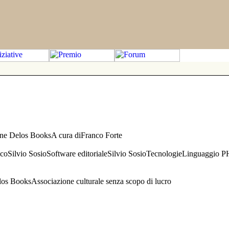
one Delos BooksA cura diFranco Forte
aficoSilvio SosioSoftware editorialeSilvio SosioTecnologieLinguaggio 
s BooksAssociazione culturale senza scopo di lucro