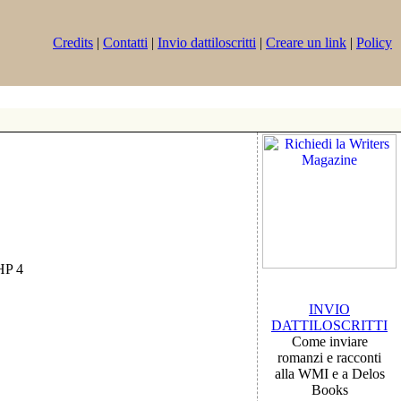
Credits
|
Contatti
|
Invio dattiloscritti
|
Creare un link
|
Policy
PHP 4
INVIO
DATTILOSCRITTI
Come inviare
romanzi e racconti
alla WMI e a Delos
Books