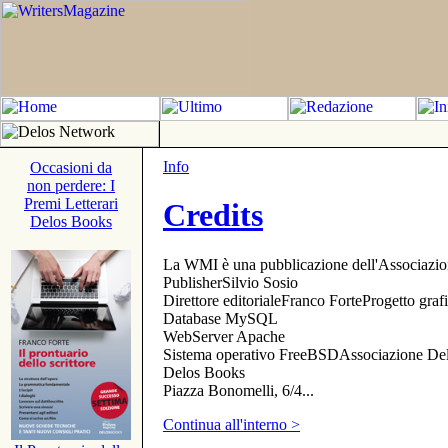
Info
Occasioni da
non perdere: I
Premi Letterari
Credits
Delos Books
La WMI è una pubblicazione dell'Associazi
PublisherSilvio Sosio
Direttore editorialeFranco ForteProgetto gr
Database MySQL
WebServer Apache
Sistema operativo FreeBSDAssociazione Delo
Delos Books
Piazza Bonomelli, 6/4...
Continua all'interno >