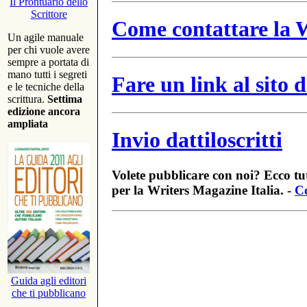
Il Prontuario dello
Scrittore
Come contattare la W
Un agile manuale
per chi vuole avere
sempre a portata di
mano tutti i segreti
Fare un link al sito
e le tecniche della
scrittura.
Settima
edizione ancora
ampliata
Invio dattiloscritti
Volete pubblicare con noi? Ecco tut
per la Writers Magazine Italia. -
Co
Guida agli editori
che ti pubblicano