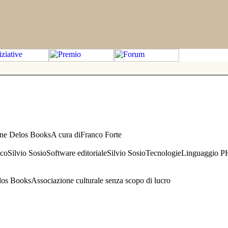
one Delos BooksA cura diFranco Forte
aficoSilvio SosioSoftware editorialeSilvio SosioTecnologieLinguaggio 
s BooksAssociazione culturale senza scopo di lucro