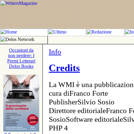
Info
Occasioni da
non perdere: I
Premi Letterari
Credits
Delos Books
La WMI è una pubblicazion
cura diFranco Forte
PublisherSilvio Sosio
Direttore editorialeFranco F
SosioSoftware editorialeSi
PHP 4